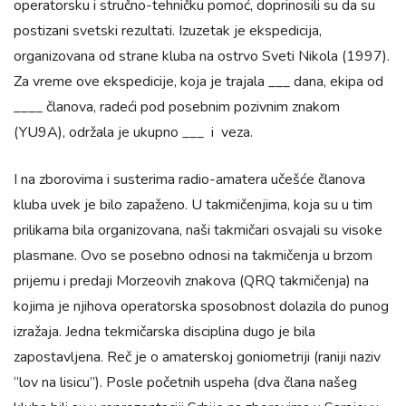
operatorsku i stručno-tehničku pomoć, doprinosili su da su
postizani svetski rezultati. Izuzetak je ekspedicija,
organizovana od strane kluba na ostrvo Sveti Nikola (1997).
Za vreme ove ekspedicije, koja je trajala ___ dana, ekipa od
____ članova, radeći pod posebnim pozivnim znakom
(YU9A), održala je ukupno ___ i veza.
I na zborovima i susterima radio-amatera učešće članova
kluba uvek je bilo zapaženo. U takmičenjima, koja su u tim
prilikama bila organizovana, naši takmičari osvajali su visoke
plasmane. Ovo se posebno odnosi na takmičenja u brzom
prijemu i predaji Morzeovih znakova (QRQ takmičenja) na
kojima je njihova operatorska sposobnost dolazila do punog
izražaja. Jedna tekmičarska disciplina dugo je bila
zapostavljena. Reč je o amaterskoj goniometriji (raniji naziv
“lov na lisicu”). Posle početnih uspeha (dva člana našeg