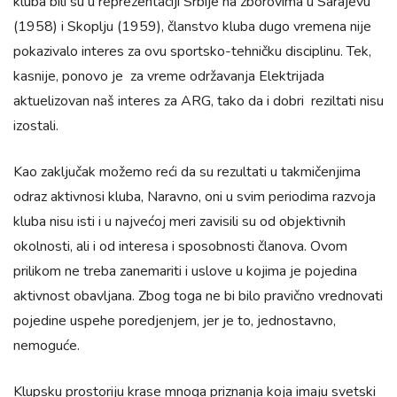
kluba bili su u reprezentaciji Srbije na zborovima u Sarajevu
(1958) i Skoplju (1959), članstvo kluba dugo vremena nije
pokazivalo interes za ovu sportsko-tehničku disciplinu. Tek,
kasnije, ponovo je za vreme održavanja Elektrijada
aktuelizovan naš interes za ARG, tako da i dobri reziltati nisu
izostali.
Kao zaključak možemo reći da su rezultati u takmičenjima
odraz aktivnosi kluba, Naravno, oni u svim periodima razvoja
kluba nisu isti i u najvećoj meri zavisili su od objektivnih
okolnosti, ali i od interesa i sposobnosti članova. Ovom
prilikom ne treba zanemariti i uslove u kojima je pojedina
aktivnost obavljana. Zbog toga ne bi bilo pravično vrednovati
pojedine uspehe poredjenjem, jer je to, jednostavno,
nemoguće.
Klupsku prostoriju krase mnoga priznanja koja imaju svetski