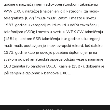
godine u najznačajnijem radio-operatorskom takmičenju
WW DXC u najtežoj (i najcenjenijoj!) kategoriji za radio-
telegrafiste (CW) “multi-multi”. Zatim, I mesto u svetu
1983. godine u kategoriji multi-multi u WPX takmičenju,
telefonijom (SSB); I mesto u svetu u WPX CW takmičenju
(1984); u istom SSB takmičenju iste godine, u kategoriji
multi-multi, postavljen je i novi evropski rekord. Još daleke
1973. godine klub je osvojio posebnu diplomu jer je na
svakom od pet amaterskih opsega održao veze s najmanje
100 zemalja (5 bandova DXCC).Kasnije (1987), dobijena je
još cenjenija diploma: 6 bandova DXCC..