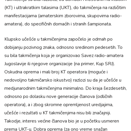
(KT) i ultrakratkim talasima (UKT), do takmičenja na različitim
manifestacijama (amaterskim zborovima, skupovima radio-
amatera), do specifičnih domaćih i stranih šampionata.
Klupsko učešće u takmičenjima započelo je odmah po
dobijanju pozivnog znaka, odnosno sredinom pedesetih. To
su bila takmičenja koja je organizovao Savez radio-amatera
Jugoslavije ili njegove organizacije (na primer, Kup SRJ).
Oskudna oprema i mali broj KT operatora (moguće i
nedovoljno takmičarsko iskustvo) razlozi su da je učešće u
medjunarodnim takmičenjma minimalno. Do kraja šezdesetih,
odnosno po dolasku nove generacije članova (odličnih
operatora), a i zbog skromne opremljenost uredjajima,
učešće i rezultati u KT takmičenjima nisu bili značajniji.
Takodje, interes većine članova bio je u početku usmeren
prema UKT-u. Dobra oprema (za ono vreme snažan