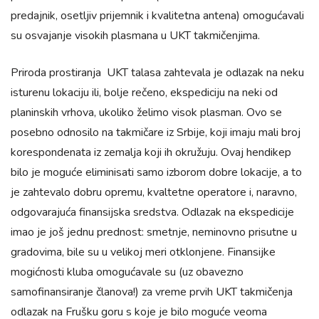
predajnik, osetljiv prijemnik i kvalitetna antena) omogućavali
su osvajanje visokih plasmana u UKT takmičenjima.
Priroda prostiranja UKT talasa zahtevala je odlazak na neku
isturenu lokaciju ili, bolje rečeno, ekspediciju na neki od
planinskih vrhova, ukoliko želimo visok plasman. Ovo se
posebno odnosilo na takmičare iz Srbije, koji imaju mali broj
korespondenata iz zemalja koji ih okružuju. Ovaj hendikep
bilo je moguće eliminisati samo izborom dobre lokacije, a to
je zahtevalo dobru opremu, kvaltetne operatore i, naravno,
odgovarajuća finansijska sredstva. Odlazak na ekspedicije
imao je još jednu prednost: smetnje, neminovno prisutne u
gradovima, bile su u velikoj meri otklonjene. Finansijke
mogićnosti kluba omogućavale su (uz obavezno
samofinansiranje članova!) za vreme prvih UKT takmičenja
odlazak na Frušku goru s koje je bilo moguće veoma