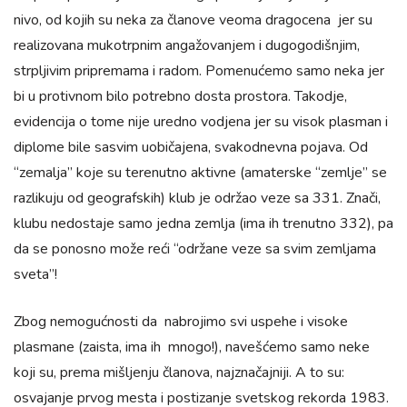
nivo, od kojih su neka za članove veoma dragocena jer su
realizovana mukotrpnim angažovanjem i dugogodišnjim,
strpljivim pripremama i radom. Pomenućemo samo neka jer
bi u protivnom bilo potrebno dosta prostora. Takodje,
evidencija o tome nije uredno vodjena jer su visok plasman i
diplome bile sasvim uobičajena, svakodnevna pojava. Od
“zemalja” koje su terenutno aktivne (amaterske “zemlje” se
razlikuju od geografskih) klub je održao veze sa 331. Znači,
klubu nedostaje samo jedna zemlja (ima ih trenutno 332), pa
da se ponosno može reći “održane veze sa svim zemljama
sveta”!
Zbog nemogućnosti da nabrojimo svi uspehe i visoke
plasmane (zaista, ima ih mnogo!), navešćemo samo neke
koji su, prema mišljenju članova, najznačajniji. A to su:
osvajanje prvog mesta i postizanje svetskog rekorda 1983.