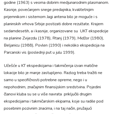
godine (1963) s veoma dobrim medjunarodnim plasmanom.
Kasnije, povećanjem snege predajnika, kvalitetnijim
prijemnikom i sistemom Jagi antena bilo je moguće i s
planinskih vrhova Srbije postizati dobre rezultate. Krajem
sedamdesetih, a i kasnije, organizovane su UKT ekspedicije
na planine Zvijezdu (1978), Rtanj (1979), Midžor (1980),
Beljanicu (1988), Povlen (1990) i nekoliko ekspedicija na
Parcanski vis (poslednji put u julu 1999).
Učešće u KT ekspedicijama i takmičenja izvan matične
lokacije bilo je manje zastupljeno. Razlog treba tražiti ne
samo u specifičnosti potrebne opreme, nego i u
nepohodnim, značajnim finansijskim sredstvina. Pojedini
članovi kluba su se u više navrata priključili drugim
ekspedicijama i takmičarskim ekipama, koje su radile pod
posebnim pozivnim znacima, i na taj način, pružajući