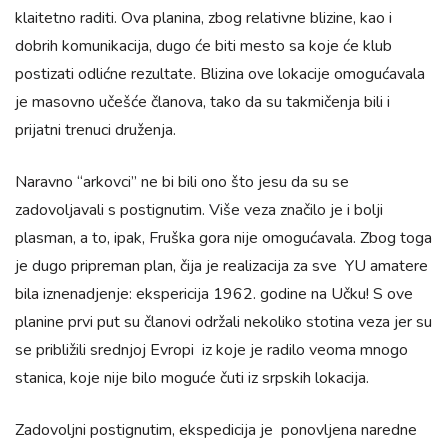
klaitetno raditi. Ova planina, zbog relativne blizine, kao i
dobrih komunikacija, dugo će biti mesto sa koje će klub
postizati odlićne rezultate. Blizina ove lokacije omogućavala
je masovno učešće članova, tako da su takmičenja bili i
prijatni trenuci druženja.
Naravno “arkovci” ne bi bili ono što jesu da su se
zadovoljavali s postignutim. Više veza značilo je i bolji
plasman, a to, ipak, Fruška gora nije omogućavala. Zbog toga
je dugo pripreman plan, čija je realizacija za sve YU amatere
bila iznenadjenje: ekspericija 1962. godine na Učku! S ove
planine prvi put su članovi održali nekoliko stotina veza jer su
se približili srednjoj Evropi iz koje je radilo veoma mnogo
stanica, koje nije bilo moguće čuti iz srpskih lokacija.
Zadovoljni postignutim, ekspedicija je ponovljena naredne