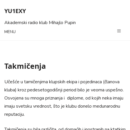
Skip
YU1EXY
to
content
Akademski radio klub Mihajlo Pupin
MENU
Takmičenja
Učešće u tamičenjima klupskih ekipa i pojedinaca (članova
kluba) kroz pedesetogodišnji period bilo je veoma uspešno.
Osvojena su mnoga priznanja i diplome, od kojih neka imaju
imaju svetsku vrednost, što je klubu donelo medunarodnu
reputaciju.
Takmičenja su bila različita, od domaćih i inostranih na ktatkim